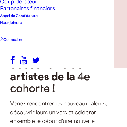
Coup de cœur
ouvre ses
Partenaires financiers
portes
Appel de Candidatures
Nous joindre
pour une
soirée spéciale de
Connexion
lancement et de
découverte
des
artistes de la
4e
cohorte
!
Venez rencontrer les nouveaux talents,
découvrir leurs univers et célébrer
ensemble le début d’une nouvelle