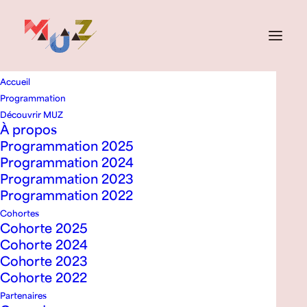
Accueil
Soirée de
Programmation
Découvrir MUZ
lancement de la 4e
À propos
Programmation 2025
cohorte
Programmation 2024
Programmation 2023
Programmation 2022
Cohortes
Cohorte 2025
Cohorte 2024
le
Cohorte 2023
Cohorte 2022
Ministère
Partenaires