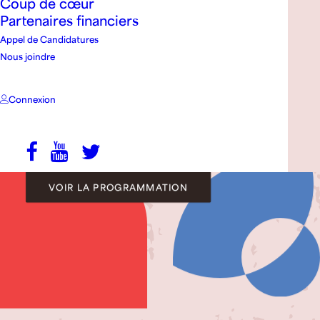
Coup de cœur
Partenaires financiers
Appel de Candidatures
Découvrez les
Nous joindre
artistes
Connexion
de la 16e édition
VOIR LA PROGRAMMATION