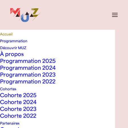
Accueil
16e édition
| du 1er au 4
Programmation
Découvrir MUZ
octobre 2026
À propos
Programmation 2025
Programmation 2024
Le rendez-vous
Programmation 2023
Programmation 2022
des musiques
Cohortes
métissées
Cohorte 2025
Cohorte 2024
Cohorte 2023
Présenté par Vision Diversité
Cohorte 2022
Partenaires